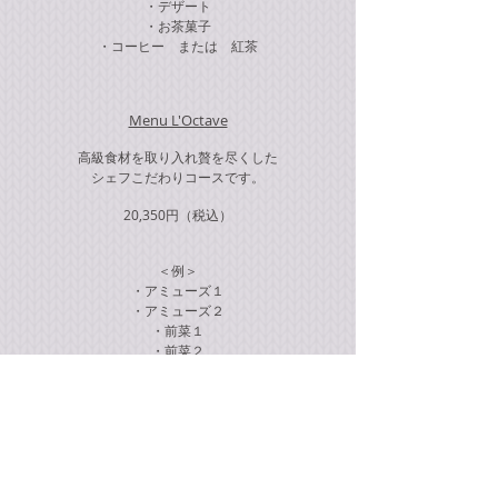
・デザート
・お茶菓子
・コーヒー または 紅茶
Menu L'Octave
高級食材を取り入れ贅を尽くした
シェフこだわりコースです。
20,350円
（税込）
＜例＞
・アミューズ１
・アミューズ２
・前菜１
・前菜２
・前菜３
・お魚料理
・フランスブルターニュ産オマールブルーのお料理
・お肉料理
・デザート
・お茶菓子
・コーヒー または 紅茶