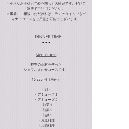
※小さなお子様も年齢を問わず大歓迎です。ぜひご
家族でご利用ください。
※事前にご相談いただければ、ランチタイムでもデ
ィナーコースをご用意が可能でございます。
DINNER TIME
Menu Lucas
時季の食材を使った
シェフおまかせコースです。
16,280 円
（税込）
​＜例＞
・アミューズ１
・アミューズ２
・前菜１
・前菜２
・前菜３
・お魚料理
・お肉料理