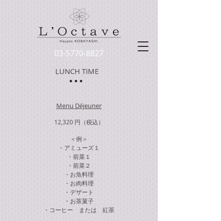
03-5770-8827
LUNCH TIME
Menu Déjeuner
12,320 円
（税込）
​＜例＞
・アミューズ１
・前菜１
・前菜２
・お魚料理
・お肉料理
・デザート
・お茶菓子
・コーヒー または 紅茶