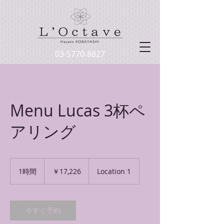
03-5770-8827
Menu Lucas 3杯ペ
アリング
17,226
円
1時間
1
￥17,226
Location 1
時
今すぐ予約