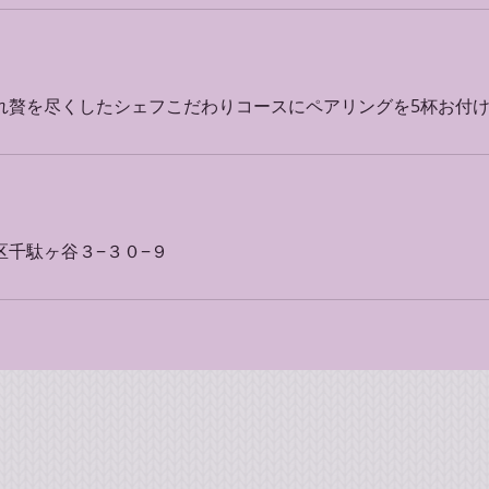
れ贅を尽くしたシェフこだわりコースにペアリングを5杯お付
区千駄ヶ谷３−３０−９