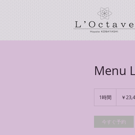
Menu 
23,404
円
1時間
1
￥23,
時
今すぐ予約