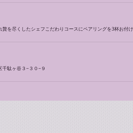
れ贅を尽くしたシェフこだわりコースにペアリングを3杯お付
区千駄ヶ谷３−３０−９