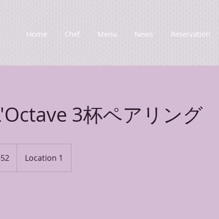
Home
Chef
Menu
News
Reservation
L'Octave 3杯ペアリング
552
Location 1