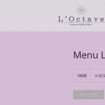
Menu 
20,552
円
1時間
1
￥20,
時
今すぐ予約